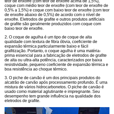
teor de enxofre (com teor de enxofre acima de 1,5%),
coque com médio teor de enxofre (com teor de enxofre de
0,5% a 1,5%) e coque com baixo teor de enxofre (com teor
de enxofre abaixo de 0,5%) de acordo com o nível de
enxofre. Eletrodos de grafite e outros produtos artificiais
de grafite são geralmente produzidos com coque com
baixo teor de enxofre.
2. O coque de agulha é um tipo de coque de alta
qualidade com textura de fibra óbvia, coeficiente de
expansão térmica particularmente baixo e fácil
grafitização. Portanto, o coque agulha é uma matéria-
prima essencial para a fabricação de eletrodos de grafite
de alta ou ultra-alta potência, caracterizados por baixa
resistividade, pequeno coeficiente de expansão térmica e
boa resistência ao choque térmico.
3. O piche de carvão é um dos principais produtos do
alcatrão de carvão após processamento profundo. É uma
mistura de vários hidrocarbonetos. O piche de carvão é
usado como material aglutinante e impregnante. Seu
desempenho tem grande influência na qualidade dos
eletrodos de grafite.