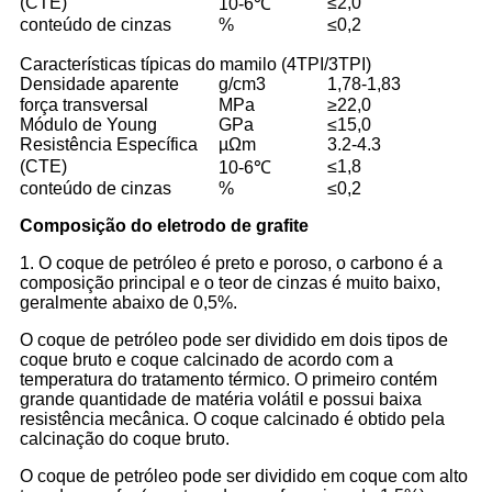
(CTE)
≤2,0
10-6℃
conteúdo de cinzas
%
≤0,2
Características típicas do mamilo (4TPI/3TPI)
Densidade aparente
g/cm3
1,78-1,83
força transversal
MPa
≥22,0
Módulo de Young
GPa
≤15,0
Resistência Específica
µΩm
3.2-4.3
(CTE)
≤1,8
10-6℃
conteúdo de cinzas
%
≤0,2
Composição do eletrodo de grafite
1. O coque de petróleo é preto e poroso, o carbono é a
composição principal e o teor de cinzas é muito baixo,
geralmente abaixo de 0,5%.
O coque de petróleo pode ser dividido em dois tipos de
coque bruto e coque calcinado de acordo com a
temperatura do tratamento térmico. O primeiro contém
grande quantidade de matéria volátil e possui baixa
resistência mecânica. O coque calcinado é obtido pela
calcinação do coque bruto.
O coque de petróleo pode ser dividido em coque com alto