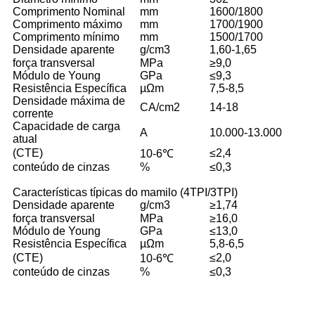
Comprimento Nominal
mm
1600/1800
Comprimento máximo
mm
1700/1900
Comprimento mínimo
mm
1500/1700
Densidade aparente
g/cm3
1,60-1,65
força transversal
MPa
≥9,0
Módulo de Young
GPa
≤9,3
Resistência Específica
µΩm
7,5-8,5
Densidade máxima de
CA/cm2
14-18
corrente
Capacidade de carga
A
10.000-13.000
atual
(CTE)
≤2,4
10-6℃
conteúdo de cinzas
%
≤0,3
Características típicas do mamilo (4TPI/3TPI)
Densidade aparente
g/cm3
≥1,74
força transversal
MPa
≥16,0
Módulo de Young
GPa
≤13,0
Resistência Específica
µΩm
5,8-6,5
(CTE)
≤2,0
10-6℃
conteúdo de cinzas
%
≤0,3